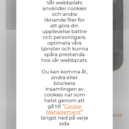
Vår webbplats
använder cookies
och andra
Är du intresserad av produkter som har ett gott
liknande filer för
rykte och ger dig stora marginaler?
att göra din
upplevelse bättre
Bli då distributör/ återförsäljare för Technimas
och personligare,
optimera våra
produkter!
tjänster och kunna
spåra prestanda
Bli distributör
hos vår webbplats.
Du kan komma åt,
ändra eller
blockera
insamlingen av
cookies när som
helst genom att
gå till “
Cookie
Management
”
Ledande i Europa på sitt
Marknadens säkraste
längst ned på varje
område
produkter
sida.