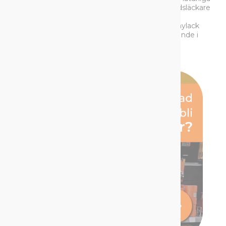
hinder, särskilda faror, isbelagda områden, brandsläckare
med mera). Effektfärgerna i SOPPEC EVENT-
sortimentet är REFLECT LIGHT, som är en spraylack
med retroreflekterande effekt som blir självlysande i
mörker när lj...
Read More