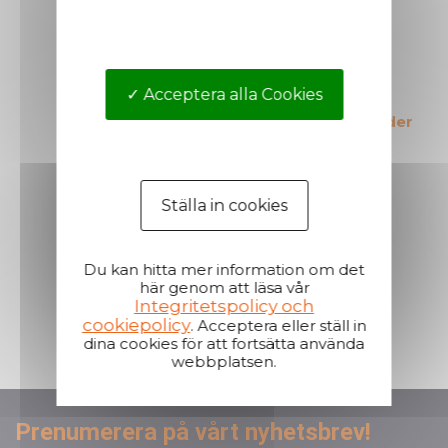
Acceptera alla Cookies
Marknadens mest
Korta leveranstider
kostnadseffektiva
produkter
Ställa in cookies
Du kan hitta mer information om det
här genom att läsa vår
Integritetspolicy och
En reaktiv och lyhörd kundservice
cookiepolicy
. Acceptera eller ställ in
dina cookies för att fortsätta använda
webbplatsen.
Prenumerera på vårt nyhetsbrev!