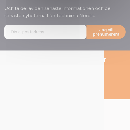
Och ta del av den senaste informationen och de
senaste nyheterna från
Technima Nordic.
Jag vill
prenumerera
Följ oss på sociala medier
Om Technima