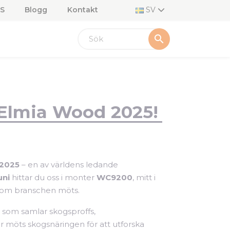
S
Blogg
Kontakt
SV
search
 Elmia Wood 2025!
2025
– en av världens ledande
uni
hittar du oss i monter
WC9200
, mitt i
inom branschen möts.
 som samlar skogsproffs,
är möts skogsnäringen för att utforska