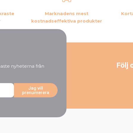
kraste
Marknadens mest
Kort
r
kostnadseffektiva produkter
Följ 
aste nyheterna från
Jag vill
prenumerera