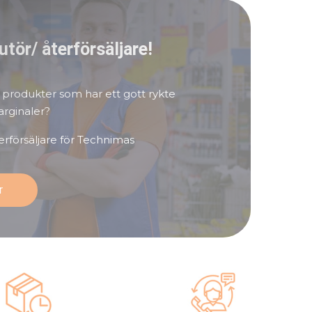
butör/ återförsäljare!
v produkter som har ett gott rykte
arginaler?
återförsäljare för Technimas
r