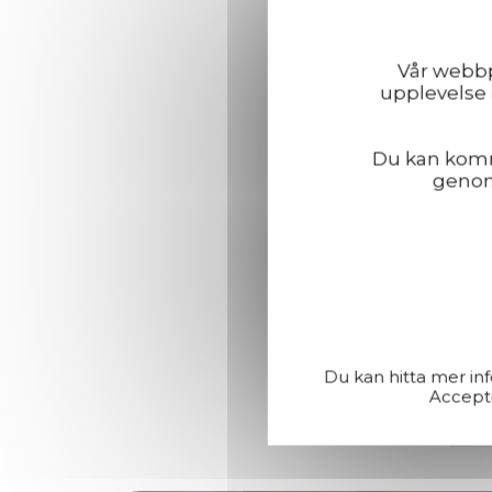
Pro
ock
Vår webbpl
Bes
upplevelse 
med
och
Du kan komma
genom 
Och
rikt
Vi 
D
Du kan hitta mer in
Accepte