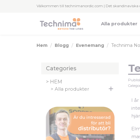
Panelen för hantering av cookies
Välkommen till technimanordic.com | Det skandinaviska 
Alla produkter
Hem
Blogg
Evenemang
Technima Nor
Te
Categories
Publis
HEM
Categor

Alla produkter
I år
int
hjä
Elm
mas