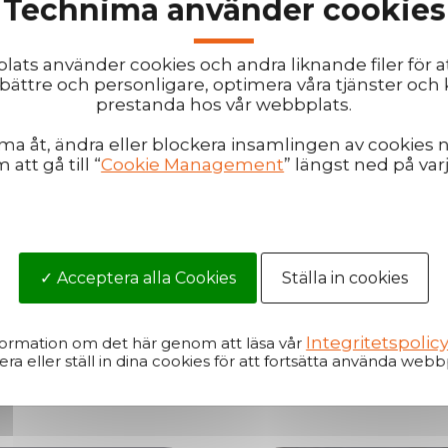
Technima använder cookies
dukter byggda för verklighetens tuffa förhållanden – och vi
så.
ats använder cookies och andra liknande filer för a
ök oss för livedemonstrationer och djupgående rådgivning di
bättre och personligare, optimera våra tjänster och
 experter från Technima Nordic och Technima Central, som s
prestanda hos vår webbplats.
 utifrån din marknad.
 åt, ändra eller blockera insamlingen av cookies 
att gå till “
Cookie Management
” längst ned på varj
 eftersom bra samtal gör sig bäst med god mat, bjuder vi 
ig god fika.
ser fram emot att välkomna dig på Elmia Wood – kom förbi,
Acceptera alla Cookies
Ställa in cookies
ela detta innehåll
Integritetspolic
formation om det här genom att läsa vår
ra eller ställ in dina cookies för att fortsätta använda webb