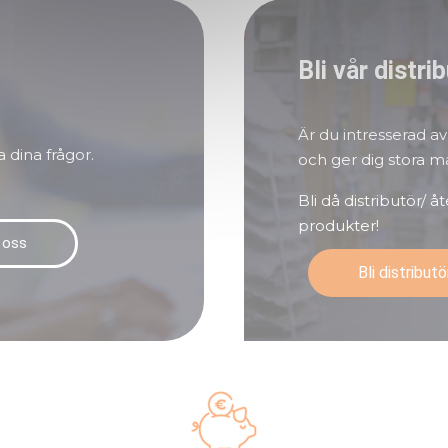
Bli vår distri
Är du intresserad a
a dina frågor.
och ger dig stora m
Bli då distributör/ 
produkter!
 oss
Bli distributö