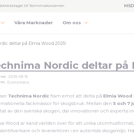
MSD
dotterbolaget till Technimakoncernen
Våra Marknader
Om oss
dic deltar på Elmia Wood 2025!
chnima Nordic deltar på
hed : 2025-05-15
ies :
Evenemang
 ser
Technima Nordic
fram emot att delta på
Elmia Wood 
ernationella fackmässor för skogsbruk. Mellan den
5 och 7 j
rtat av den svenska skogen, där innovationer och expertis 
ia Wood är känd världen över för sitt unika utomhusformat,
kintillverkare och leverantörer i en autentisk skogsmiljö. H