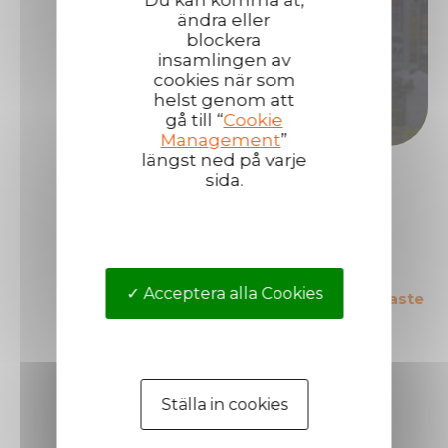
Du kan komma åt,
ändra eller
Bli då distributör/ återförsäljare för Technimas
blockera
produkter!
insamlingen av
cookies när som
Bli distributör
helst genom att
gå till “
Cookie
Management
”
längst ned på varje
sida.
Acceptera alla Cookies
Ledande i Europa på sitt
Marknadens säkraste
område
produkter
Ställa in cookies