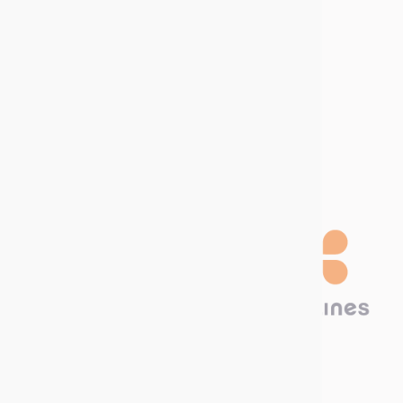
Ladda ner vår
katalog!
Technima Nordic
Krokslätts Torg 5