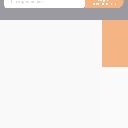
prenumerera
Följ oss på sociala medier
Om Technima
Technima-Gruppen
Våra produkter
Våra Marknader
Försäljningsnetverk
Vår Blogg