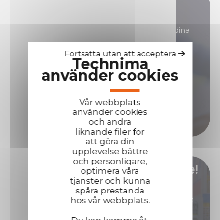
Har du några frågor?
Våra säljteam finns här för att svara på alla dina
frågor.
Fortsätta utan att acceptera
Technima
Kontakta oss om du behöver hjälp!
använder cookies
Kontakta oss
Vår webbplats
använder cookies
Ring oss
och andra
liknande filer för
att göra din
upplevelse bättre
och personligare,
Bli vår distributör/ återförsäljare!
optimera våra
tjänster och kunna
spåra prestanda
Är du intresserad av produkter som har ett gott
hos vår webbplats.
rykte och ger dig stora marginaler?