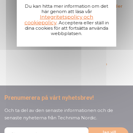
Marknadens mest
Du kan hitta mer information om det
Korta leveranstider
här genom att läsa vår
kostnadseffektiva
Integritetspolicy och
produkter
cookiepolicy
. Acceptera eller ställ in
dina cookies för att fortsätta använda
webbplatsen.
En reaktiv och lyhörd kundservice
Prenumerera på vårt nyhetsbrev!
Och ta del av den senaste informationen och de
senaste nyheterna från
Technima Nordic.
Jag vill