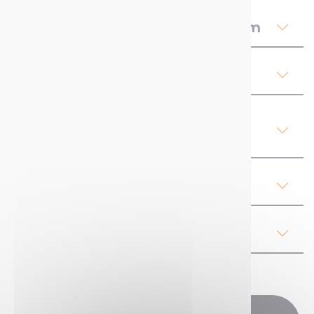
Beskrivning RAL Akryl Premium
Bilagor
Produktdetaljer RAL Akryl
Premium
Våra rekommendationer
Bestämmelser