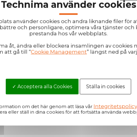
Technima använder cookies
ats använder cookies och andra liknande filer för a
bättre och personligare, optimera våra tjänster och
prestanda hos vår webbplats.
olhandtag
Handtag Med Hjul I Metall
 åt, ändra eller blockera insamlingen av cookies 
att gå till “
Cookie Management
” längst ned på varj
Acceptera alla Cookies
Ställa in cookies
er information
Mer information
Integritetspolic
formation om det här genom att läsa vår
ra eller ställ in dina cookies för att fortsätta använda webb