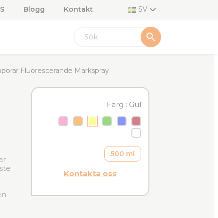
S
Blogg
Kontakt
SV
search
orär Fluorescerande Märkspray
Färg : Gul
Cerise
Orange
Gul
Grön
Blå
Röd
Vit
500 ml
är
ste
Kontakta oss
en