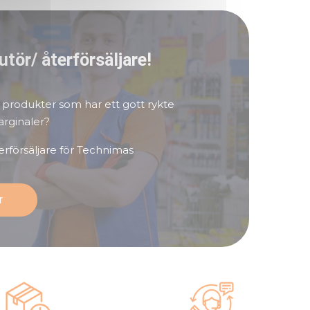
butör/ återförsäljare!
v produkter som har ett gott rykte
arginaler?
återförsäljare för Technimas
r