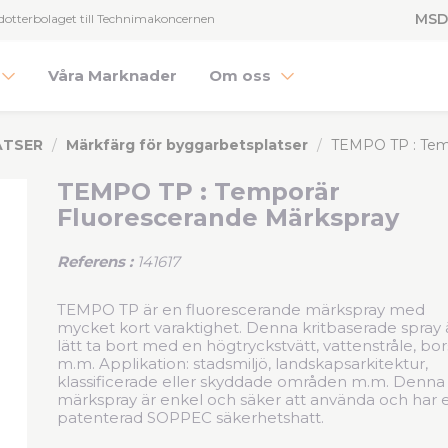
MSD
dotterbolaget till Technimakoncernen
Våra Marknader
Om oss
ATSER
Märkfärg för byggarbetsplatser
TEMPO TP : Temp
TEMPO TP : Temporär
Fluorescerande Märkspray
Referens :
141617
TEMPO TP är en fluorescerande märkspray med
mycket kort varaktighet. Denna kritbaserade spray 
lätt ta bort med en högtryckstvätt, vattenstråle, bor
m.m. Applikation: stadsmiljö, landskapsarkitektur,
klassificerade eller skyddade områden m.m. Denna
märkspray är enkel och säker att använda och har 
patenterad SOPPEC säkerhetshatt.