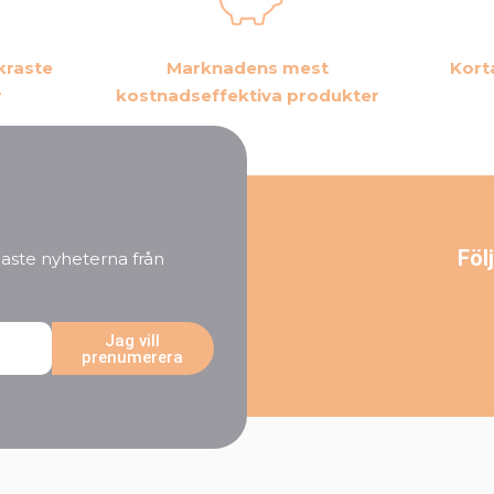
kraste
Marknadens mest
Kort
r
kostnadseffektiva produkter
Föl
aste nyheterna från
Jag vill
prenumerera