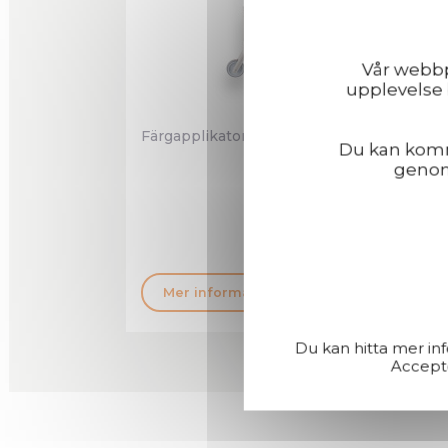
Vår webbpl
upplevelse 
Färgapplikator För Markering
Pist
Du kan komma
genom 
Mer information
M
Du kan hitta mer in
Accepte