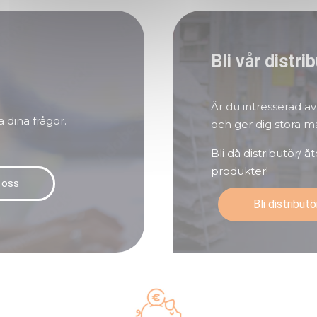
Bli vår distri
Är du intresserad a
a dina frågor.
och ger dig stora m
Bli då distributör/ 
produkter!
 oss
Bli distributö