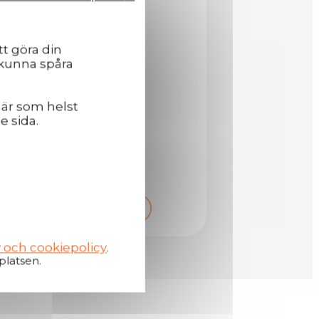
tt göra din
 kunna spåra
Handtag I Metall
när som helst
e sida.
Mer information
y och cookiepolicy
.
platsen.